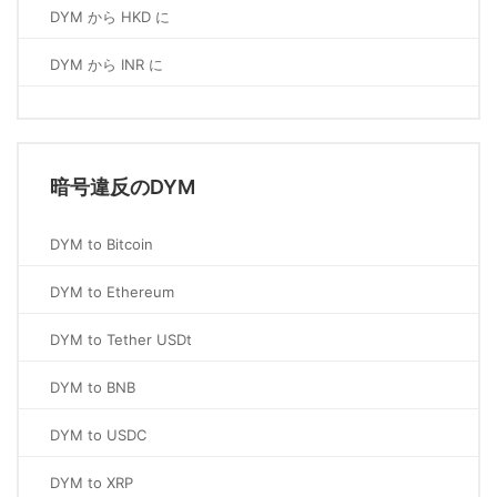
DYM から HKD に
DYM から INR に
暗号違反のDYM
DYM to Bitcoin
DYM to Ethereum
DYM to Tether USDt
DYM to BNB
DYM to USDC
DYM to XRP