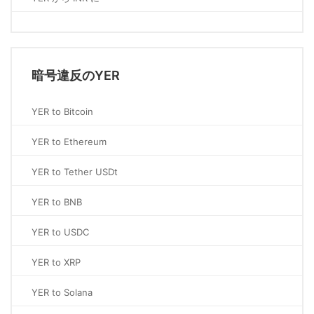
暗号違反のYER
YER to Bitcoin
YER to Ethereum
YER to Tether USDt
YER to BNB
YER to USDC
YER to XRP
YER to Solana